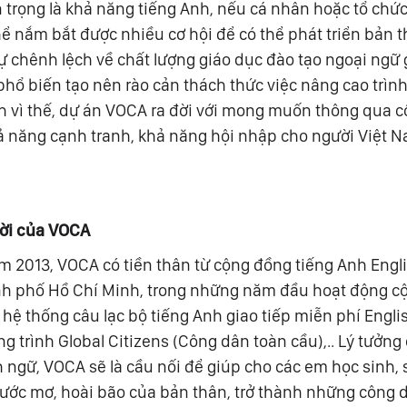
 trọng là khả năng tiếng Anh, nếu cá nhân hoặc tổ chứ
thể nắm bắt được nhiều cơ hội để có thể phát triển bản 
 sự chênh lệch về chất lượng giáo dục đào tạo ngoại ngữ
phổ biến tạo nên rào cản thách thức việc nâng cao trìn
h vì thế, dự án VOCA ra đời với mong muốn thông qua c
hả năng cạnh tranh, khả năng hội nhập cho người Việt 
đời của VOCA
m 2013, VOCA có tiền thân từ cộng đồng tiếng Anh Engli
nh phố Hồ Chí Minh, trong những năm đầu hoạt động c
hệ thống câu lạc bộ tiếng Anh giao tiếp miễn phí Engli
g trình Global Citizens (Công dân toàn cầu),.. Lý tưởng
 ngữ, VOCA sẽ là cầu nối để giúp cho các em học sinh, 
ước mơ, hoài bão của bản thân, trở thành những công d