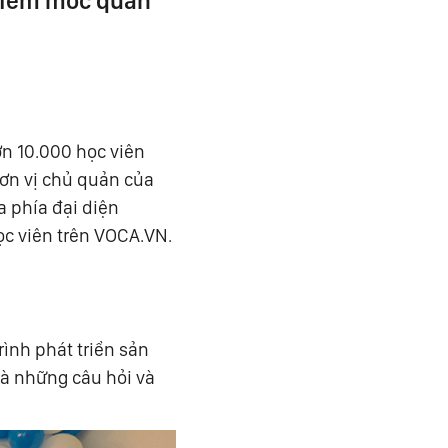
 điểm mốc quan
n 10.000 học viên
đơn vị chủ quản của
a phía đại diện
ọc viên trên VOCA.VN.
rình phát triển sản
là những câu hỏi và