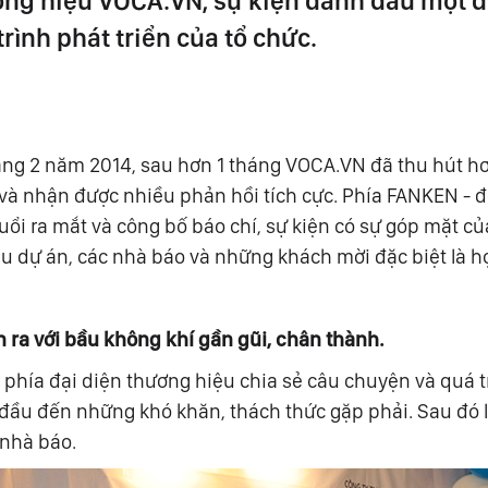
ương hiệu VOCA.VN, sự kiện đánh dấu một
trình phát triển của tổ chức.
áng 2 năm 2014, sau hơn 1 tháng VOCA.VN đã thu hút hơ
 và nhận được nhiều phản hồi tích cực. Phía FANKEN - 
uổi ra mắt và công bố báo chí, sự kiện có sự góp mặt củ
 dự án, các nhà báo và những khách mời đặc biệt là h
 ra với bầu không khí gần gũi, chân thành.
 phía đại diện thương hiệu chia sẻ câu chuyện và quá t
đầu đến những khó khăn, thách thức gặp phải. Sau đó 
 nhà báo.