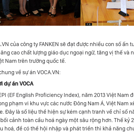
VN của công ty FANKEN sẽ đạt được nhiều con số ấn t
ng cao chất lượng giáo dục ngoại ngữ, tăng vị thế và 
iệt Nam trên trường quốc tế.
n chung về sự án VOCA.VN:
đời dự án VOCA
PI (EF English Proficiency Index), năm 2013 Việt Nam 
Trong phạm vi khu vực các nước Đông Nam Á, Việt Nam x
e. Đây là số liệu thể hiện sự kém cạnh tranh về chỉ số n
bối cảnh toàn cầu hoá ngày một sâu rộng hơn. Thế kỷ 21,
 hoá, để có thể hội nhập và phát triển thì khả năng c