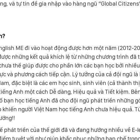
ng, và tự tin để gia nhập vào hàng ngũ “Global Citizen
n?
nglish ME đi vào hoạt động được hơn một năm (2012-20
được những kết quả khích lệ từ những chương trình đã t
n chưa thể giúp được cho phần lớn các bạn học bởi nhiề
 lực và phương cách tiếp cận. Lý tưởng của cả đội ngũ là
am, đặc biệt là các em học sinh, sinh viên (cả thành th
 tiếng Anh một cách Dễ dàng, Hiệu quả và Tiết kiệm. Bê
 số bạn học tiếng Anh đã cho đội ngũ phát triển những 
 khiến người Việt Nam học tiếng Anh chưa hiệu quả. Từ
ướng!!
 phát triển của thế giới đã và đang hướng nhiều về E-l
điểm tuyệt vời như giúp khắc phục những hạn chế tron