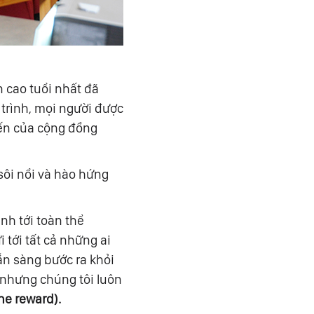
 cao tuổi nhất đã
 trình, mọi người được
iến của cộng đồng
sôi nổi và hào hứng
nh tới toàn thể
tới tất cả những ai
ẵn sàng bước ra khỏi
 nhưng chúng tôi luôn
he reward).