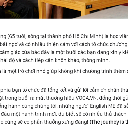
 (65 tuổi, sống tại thành phố Hồ Chí Minh) là học viên
bất ngờ và có nhiều thiện cảm với cách tổ chức chương
 cảm giác của bác đây là một buổi các bạn đang xin ý k
thái độ và cách tiếp cận khôn khéo, thông minh.
 là một trò chơi nhỏ giúp không khí chương trình thêm 
 phía bạn tổ chức đã tổng kết và gửi lời cảm ơn chân thà
 trong buổi ra mắt thương hiệu VOCA.VN, đồng thời gửi 
đồng hành cùng chúng tôi, những người English ME đã s
 đầu một hành trình mới, dù biết sẽ có nhiều thử thách
nào cũng sẽ có phần thưởng xứng đáng!
(The journey is t