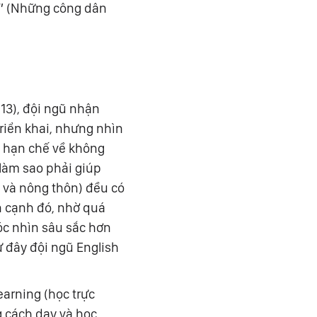
s” (Những công dân
13), đội ngũ nhận
riển khai, nhưng nhìn
u hạn chế về không
 làm sao phải giúp
ị và nông thôn) đều có
n cạnh đó, nhờ quá
góc nhìn sâu sắc hơn
 đây đội ngũ English
earning (học trực
g cách dạy và học