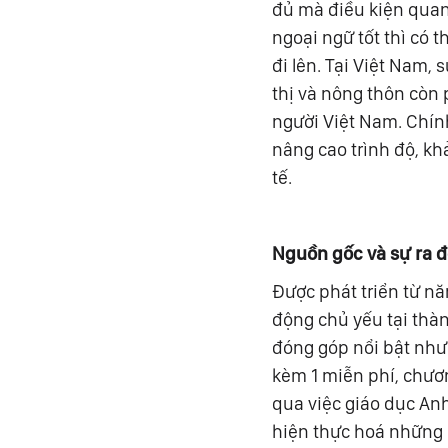
đủ mà điều kiện quan
ngoại ngữ tốt thì có 
đi lên. Tại Việt Nam,
thị và nông thôn còn 
người Việt Nam. Chín
nâng cao trình độ, k
tế.
Nguồn gốc và sự ra 
Được phát triển từ nă
động chủ yếu tại thà
đóng góp nổi bật như 
kèm 1 miễn phí, chươn
qua việc giáo dục Anh
hiện thực hoá những 