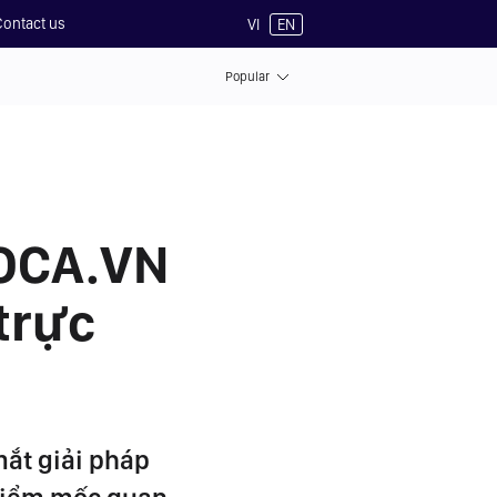
Contact us
VI
EN
Popular
VOCA.VN
trực
mắt giải pháp