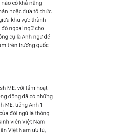
c nào có khả năng
thân hoặc đưa tổ chức
 giữa khu vực thành
h độ ngoại ngữ cho
ông cụ là Anh ngữ để
Nam trên trường quốc
sh ME, với tầm hoạt
ộng đồng đã có những
sh ME, tiếng Anh 1
 của đội ngũ là thông
sinh viên Việt Nam
ân Việt Nam ưu tú,