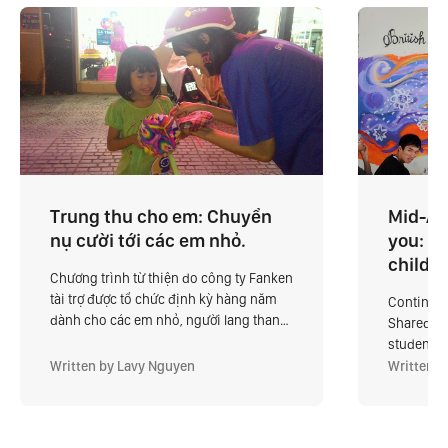
Trung thu cho em: Chuyển
Mid-Au
nụ cười tới các em nhỏ.
you: Gi
childr
Chương trình từ thiện do công ty Fanken
tài trợ được tổ chức định kỳ hàng năm
Continuin
dành cho các em nhỏ, người lang thang,
Shared”, 
có hoàn cảnh khó khăn tại TP.Hồ Chí
student 
Minh, Việt Nam.
determine
Written by Lavy Nguyen
Written b
Autumn Fe
Ky Quang